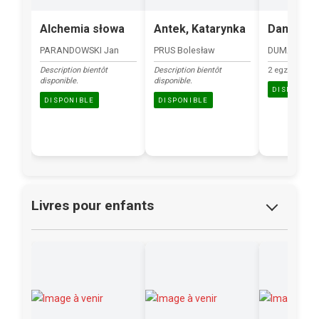
Alchemia słowa
Antek, Katarynka
Dama Ka
PARANDOWSKI Jan
PRUS Bolesław
DUMAS Alek
Description bientôt
Description bientôt
2 egz
disponible.
disponible.
DISPONIBL
DISPONIBLE
DISPONIBLE
Livres pour enfants