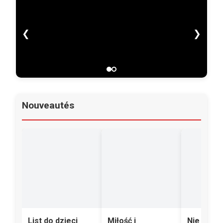
❮
❯
Nouveautés
List do dzieci
Miłość i
Nie przy