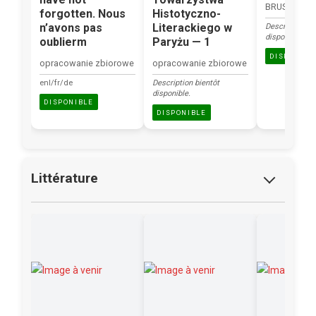
BRUSTAT-NA
forgotten. Nous
Histotyczno-
n’avons pas
Literackiego w
Description bi
disponible.
oublierm
Paryżu — 1
DISPONIBL
opracowanie zbiorowe
opracowanie zbiorowe
enl/fr/de
Description bientôt
disponible.
DISPONIBLE
DISPONIBLE
Littérature