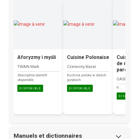
Aforyzmy i myśli
Cuisine Polonaise
Cuisine P
de nos g
TWAIN Mark
Czerwony klaser
parents
Description bientôt
Kuchnia polska w dwóch
GASIORKIEW
disponible.
językach
fr
DISPONIBLE
DISPONIBLE
DISPONIBL
Manuels et dictionnaires