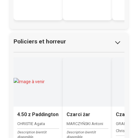
jego testament poetycki.
Wiersze pogrupowane są
tematycznie, według
schematu zagadnień, do
których autor najczęściej
nawiązywał.
Policiers et horreur
4.50 z Paddington
Czarci żar
Czarna li
CHRISTIE Agata
MARCZYŃSKI Antoni
GRANGE Jea
Christophe
Description bientôt
Description bientôt
disponible.
disponible.