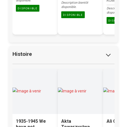
ROMOWICZ 
disponible.
Description bientôt
disponible.
Description bi
DISPONIBLE
disponible.
DISPONIBLE
DISPONIBL
Histoire
1935-1945 We
Akta
Ali Creme
have not
Towarzystwa