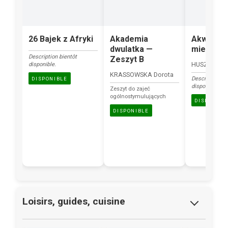
26 Bajek z Afryki
Akademia
Akwarium
dwulatka —
mieszkań
Description bientôt
Zeszyt B
HUSZCZ Mir
disponible.
KRASSOWSKA Dorota
Description bi
DISPONIBLE
disponible.
Zeszyt do zajeć
ogólnostymulujących
DISPONIBL
DISPONIBLE
Loisirs, guides, cuisine