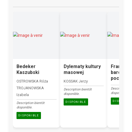
Bedeker
Dylematy kultury
Francuski
Kaszubski
masowej
bardzo
początku
OSTROWSKA Róża
KOSSAK Jerzy
TROJANOWSKA
Description bi
Description bientôt
disponible.
disponible.
Izabela
DISPONIBL
DISPONIBLE
Description bientôt
disponible.
DISPONIBLE