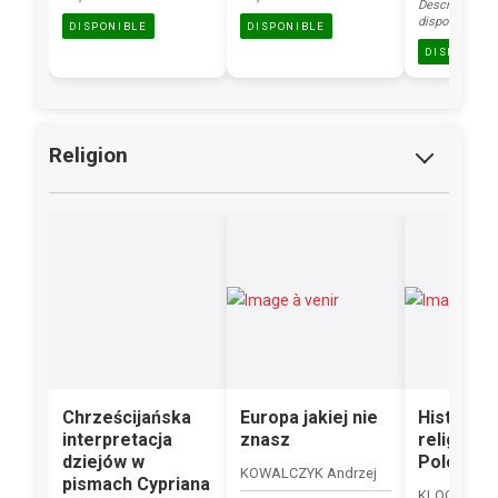
Description bi
disponible.
DISPONIBLE
DISPONIBLE
DISPONIBL
Religion
Chrześcijańska
Europa jakiej nie
Histoire
interpretacja
znasz
religieus
dziejów w
Pologne
KOWALCZYK Andrzej
pismach Cypriana
KLOCZKOWSK