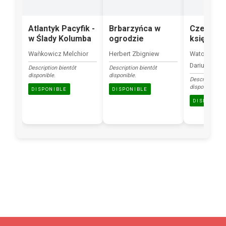
Atlantyk Pacyfik -
Brbarzyńca w
Czerwon
w Ślady Kolumba
ogrodzie
księżnicz
Waǹkowicz Melchior
Herbert Zbigniew
Watoła Judyt
Dariusz
Description bientôt
Description bientôt
disponible.
disponible.
Description bi
disponible.
DISPONIBLE
DISPONIBLE
DISPONIBL