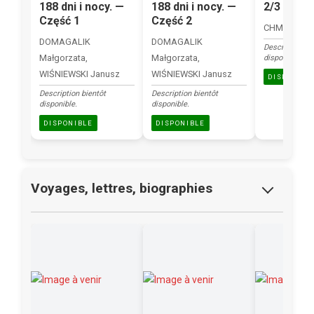
188 dni i nocy. —
188 dni i nocy. —
2/3 sukc
Część 1
Część 2
CHMIELEWS
DOMAGALIK
DOMAGALIK
Description bi
Małgorzata,
Małgorzata,
disponible.
WIŚNIEWSKI Janusz
WIŚNIEWSKI Janusz
DISPONIBL
Description bientôt
Description bientôt
disponible.
disponible.
DISPONIBLE
DISPONIBLE
Voyages, lettres, biographies