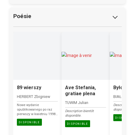
Poésie
89 wierszy
Ave Stefania,
Było i był
gratiae plena
HERBERT Zbigniew
BIAŁOSZEWS
TUWIM Julian
Nowe wydanie
Description bi
opublikowanego po raz
disponible.
Description bientôt
pierwszy w kwietniu 1998
disponible.
DISPONIBL
roku ostatniego
DISPONIBLE
osobistego wyboru wierszy
DISPONIBLE
Zbigniewa Herberta, który
można odczytywać jako