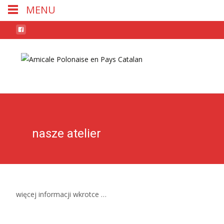
MENU
Skip
to
conten
nasze atelier
więcej informacji wkrotce …