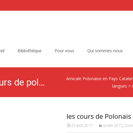
eil
Bibliothèque
Pour vous
Qui sommes-nous
Amicale Polonaise en Pays Catala
Category Archives: Cours de polonais avancé
langues
>
les cours de Polonai
23 août 2017
année 2017
,
Cours