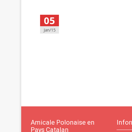
05
Jan/15
Amicale Polonaise en
Info
Pays Catalan