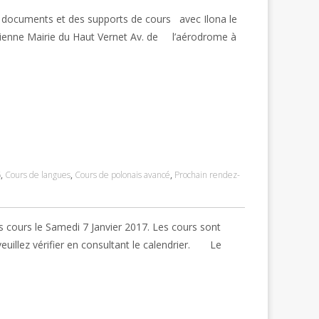
documents et des supports de cours avec Ilona le
cienne Mairie du Haut Vernet Av. de l’aérodrome à
6
,
Cours de langues
,
Cours de polonais avancé
,
Prochain rendez-
ours le Samedi 7 Janvier 2017. Les cours sont
euillez vérifier en consultant le calendrier. Le