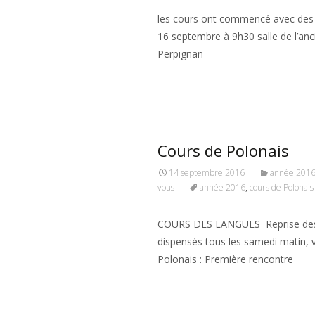
les cours ont commencé avec des 
16 septembre à 9h30 salle de l’an
Perpignan
Read More…
Cours de Polonais
14 septembre 2016
année 201
vous
année 2016
,
cours de Polonais
COURS DES LANGUES Reprise des c
dispensés tous les samedi matin, v
Polonais : Première rencontre
Read More…