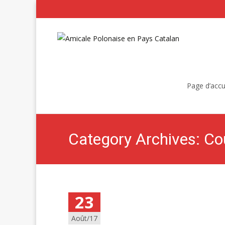
Skip
to
Page d’accu
content
23
Août/17