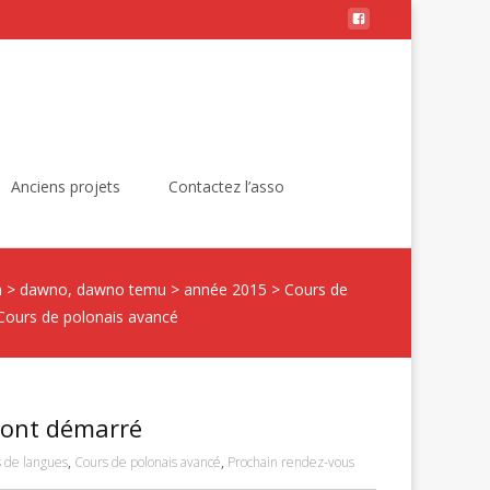
Rechercher :
Anciens projets
Contactez l’asso
n
>
dawno, dawno temu
>
année 2015
>
Cours de
Cours de polonais avancé
s ont démarré
 de langues
,
Cours de polonais avancé
,
Prochain rendez-vous