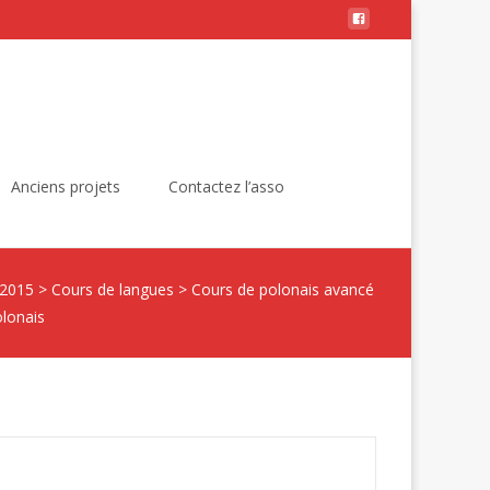
Rechercher :
Anciens projets
Contactez l’asso
 2015
>
Cours de langues
>
Cours de polonais avancé
lonais