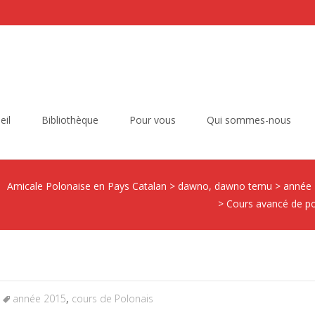
eil
Bibliothèque
Pour vous
Qui sommes-nous
Amicale Polonaise en Pays Catalan
>
dawno, dawno temu
>
année
>
Cours avancé de po
année 2015
,
cours de Polonais