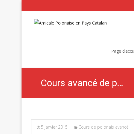
Skip
to
Page d’accu
content
Cours avancé de polonais
5 janvier 2015
Cours de polonais avancé