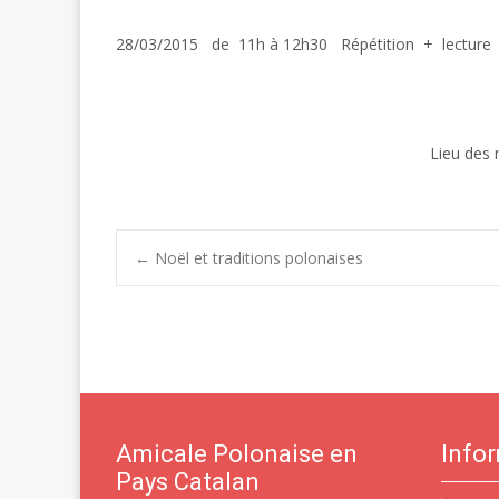
28/03/2015 de 11h à 12h30 Répétition + lecture
Lieu des 
Post
←
Noël et traditions polonaises
navigation
Amicale Polonaise en
Info
Pays Catalan