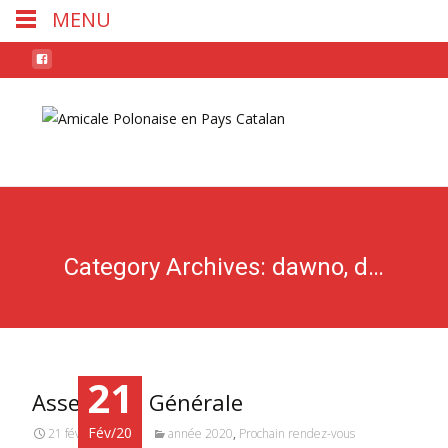
MENU
Skip
to
conten
Category Archives: dawno, dawno temu
21
Assemblée Générale
Fév/20
21 février 2020
année 2020
,
Prochain rendez-vous