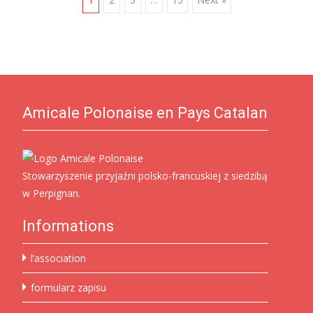
Posts
navigation
Amicale Polonaise en Pays Catalan
Stowarzyszenie przyjaźni polsko-francuskiej z siedzibą
w Perpignan.
Informations
l’association
formularz zapisu