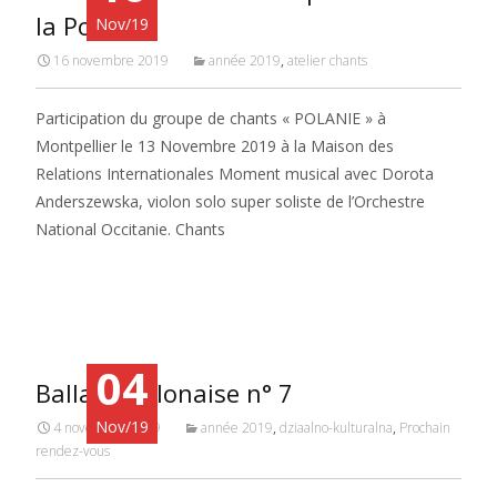
la Pologne
Nov/19
16 novembre 2019
année 2019
,
atelier chants
Participation du groupe de chants « POLANIE » à
Montpellier le 13 Novembre 2019 à la Maison des
Relations Internationales Moment musical avec Dorota
Anderszewska, violon solo super soliste de l’Orchestre
National Occitanie. Chants
Read More…
04
Ballade polonaise n° 7
Nov/19
4 novembre 2019
année 2019
,
dziaalno-kulturalna
,
Prochain
rendez-vous