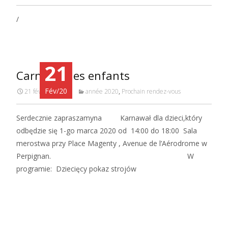
/
21
Carnaval des enfants
Fév/20
21 février 2020
année 2020
,
Prochain rendez-vous
Serdecznie zapraszamyna Karnawał dla dzieci,który
odbędzie się 1-go marca 2020 od 14:00 do 18:00 Sala
merostwa przy Place Magenty , Avenue de l’Aérodrome w
Perpignan. W
programie: Dziecięcy pokaz strojów
Read More…