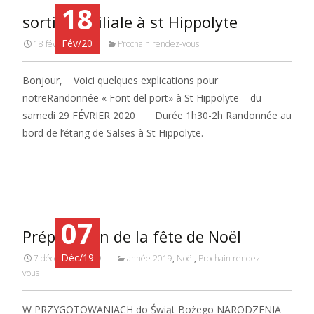
18
sortie familiale à st Hippolyte
Fév/20
18 février 2020
Prochain rendez-vous
Bonjour, Voici quelques explications pour
notreRandonnée « Font del port» à St Hippolyte du
samedi 29 FÉVRIER 2020 Durée 1h30-2h Randonnée au
bord de l’étang de Salses à St Hippolyte.
Read More…
07
Préparation de la fête de Noël
Déc/19
7 décembre 2019
année 2019
,
Noël
,
Prochain rendez-
vous
W PRZYGOTOWANIACH do Świąt Bożego NARODZENIA