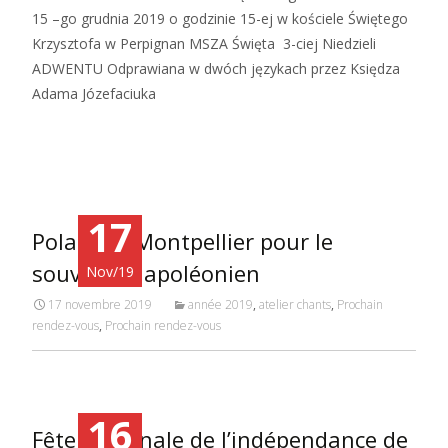
15 –go grudnia 2019 o godzinie 15-ej w kościele Świętego
Krzysztofa w Perpignan MSZA Święta 3-ciej Niedzieli
ADWENTU Odprawiana w dwóch językach przez Księdza
Adama Józefaciuka
Read More…
17
Polanie à Montpellier pour le
souvenir Napoléonien
Nov/19
17 novembre 2019
année 2019
,
atelier chants
,
Prochain
rendez-vous
,
Prochain rendez-vous
16
Fête Nationale de l’indépendance de