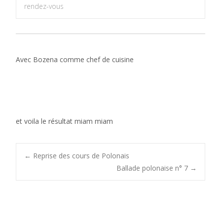
rendez-vous
Avec Bozena comme chef de cuisine
et voila le résultat miam miam
Post
←
Reprise des cours de Polonais
Ballade polonaise n° 7
→
navigation