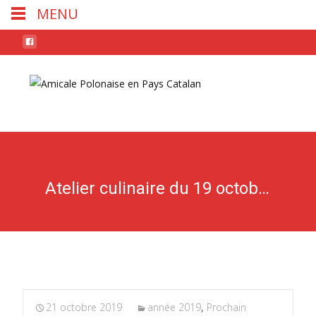
MENU
Skip
to
conten
Atelier culinaire du 19 octobre
21 octobre 2019
année 2019
,
Prochain