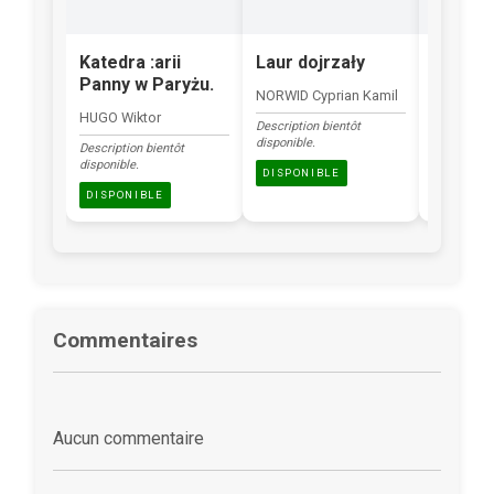
Katedra :arii
Laur dojrzały
Reflek
Panny w Paryżu.
mrok
NORWID Cyprian Kamil
HUGO Wiktor
ŻELEŃSKI
Description bientôt
disponible.
Description bientôt
Description
disponible.
disponible.
DISPONIBLE
DISPONIBLE
DISPONI
Commentaires
Aucun commentaire