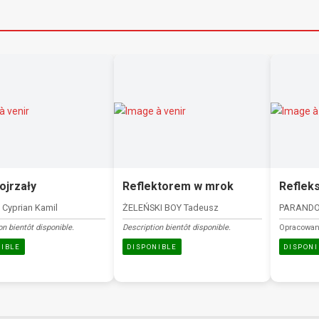
ojrzały
Reflektorem w mrok
Refleks
Cyprian Kamil
ŻELEŃSKI BOY Tadeusz
PARANDO
on bientôt disponible.
Description bientôt disponible.
Opracowani
NIBLE
DISPONIBLE
DISPONI