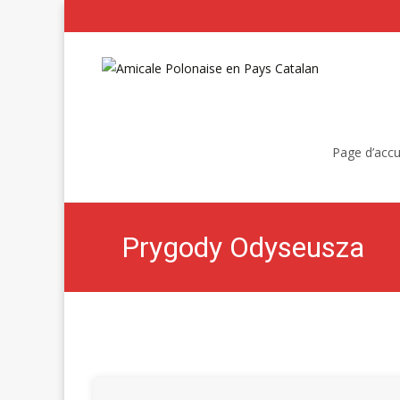
Skip
to
Page d’accu
content
Prygody Odyseusza