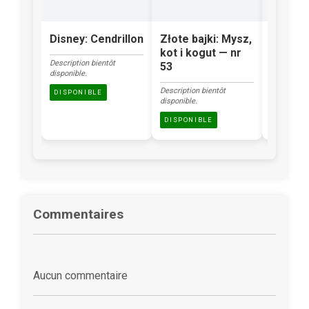
Disney: Cendrillon
Złote bajki: Mysz,
Klasyka
kot i kogut — nr
Brzydk
Description bientôt
53
kacząt
disponible.
Description bientôt
Description
DISPONIBLE
disponible.
disponible.
DISPONIBLE
DISPONI
Commentaires
Aucun commentaire