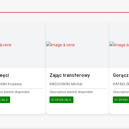
eęci
Zając transferowy
Gorącz
NSKI Ksawery
RADGOWSKI Michał
RAFAELSE
on bientôt disponible.
Description bientôt disponible.
Description
NIBLE
DISPONIBLE
DISPONI