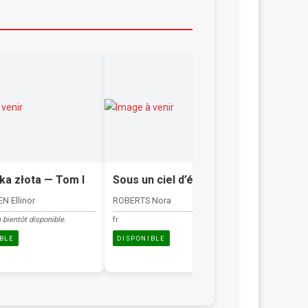
ka złota — Tom I
Sous un ciel d’été
Sur la 
ciel
N Ellinor
ROBERTS Nora
SIGNOL Chr
 bientôt disponible.
fr
fr
BLE
DISPONIBLE
DISPONIB