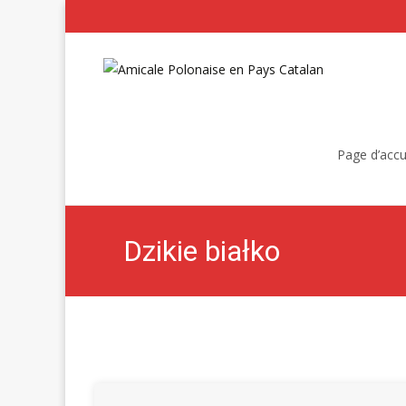
Skip
to
Page d’accu
content
Dzikie białko