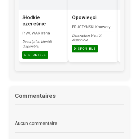
Słodkie
Opowieęci
Zając
czereśnie
transf
PRUSZYNSKI Ksawery
PIWOWAR Irena
RADGOWS
Description bientôt
disponible.
Description bientôt
Description
disponible.
disponible.
DISPONIBLE
DISPONIBLE
DISPONI
Commentaires
Aucun commentaire