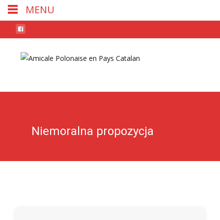
MENU
Skip
to
conten
Niemoralna propozycja