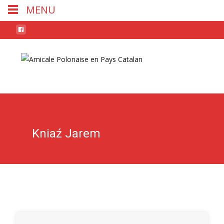
MENU
Skip
to
conten
Kniaź Jarem