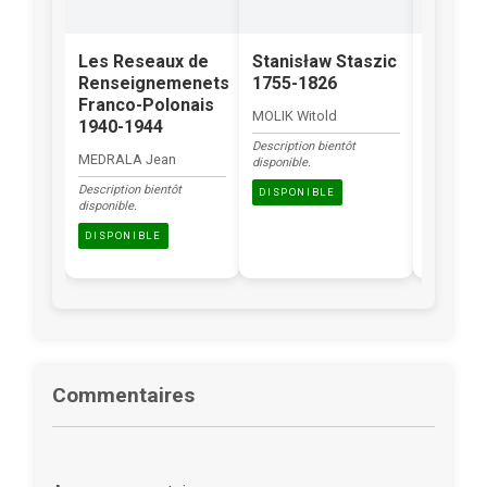
Les Reseaux de
Stanisław Staszic
Les Po
Renseignemenets
1755-1826
dans l
Franco-Polonais
en Eur
MOLIK Witold
1940-1944
Occide
Description bientôt
MEDRALA Jean
BIEGAŃSK
disponible.
Description bientôt
fr
DISPONIBLE
disponible.
DISPONI
DISPONIBLE
Commentaires