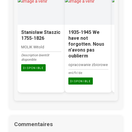
Stanisław Staszic
1935-1945 We
Les Po
1755-1826
have not
dans l
forgotten. Nous
en Eur
MOLIK Witold
n’avons pas
Occide
oublierm
Description bientôt
BIEGAŃSK
disponible.
opracowanie zbiorowe
fr
DISPONIBLE
enl/fr/de
DISPONI
DISPONIBLE
Commentaires