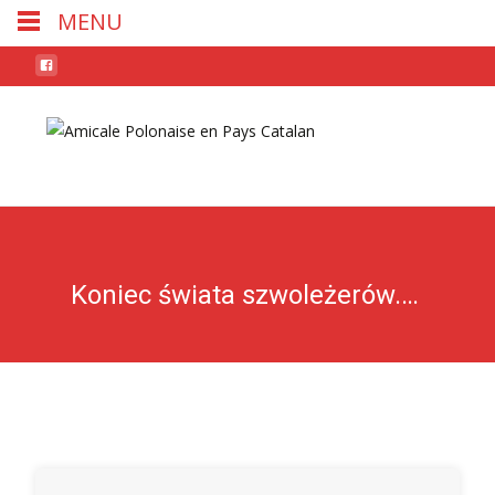
MENU
Skip
to
conten
Koniec świata szwoleżerów. Czcigodni weterani — 1