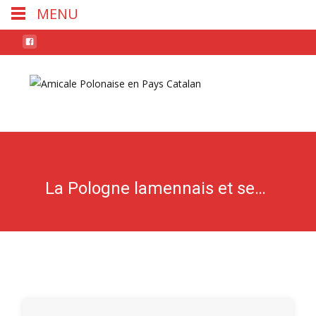
MENU
Skip
to
conten
La Pologne lamennais et ses amis 1930-34