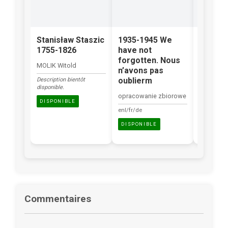
Stanisław Staszic
1935-1945 We
Les Po
1755-1826
have not
dans l
forgotten. Nous
en Eur
MOLIK Witold
n’avons pas
Occide
oublierm
Description bientôt
BIEGAŃSK
disponible.
opracowanie zbiorowe
fr
DISPONIBLE
enl/fr/de
DISPONI
DISPONIBLE
Commentaires