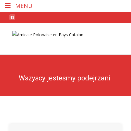
MENU
Skip
to
conten
Wszyscy jestesmy podejrzani