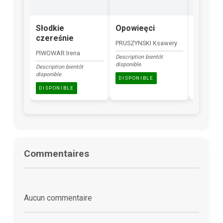
Słodkie
Opowieęci
Zając
czereśnie
transf
PRUSZYNSKI Ksawery
PIWOWAR Irena
RADGOWS
Description bientôt
disponible.
Description bientôt
Description
disponible.
disponible.
DISPONIBLE
DISPONIBLE
DISPONI
Commentaires
Aucun commentaire