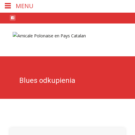
MENU
Skip
to
conten
Blues odkupienia