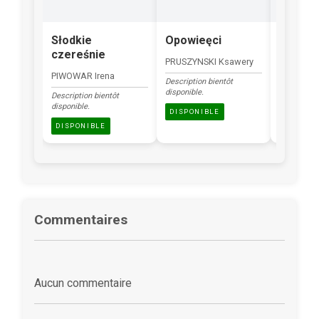
Słodkie
Opowieęci
Zając
czereśnie
transf
PRUSZYNSKI Ksawery
PIWOWAR Irena
RADGOWS
Description bientôt
disponible.
Description bientôt
Description
disponible.
disponible.
DISPONIBLE
DISPONIBLE
DISPONI
Commentaires
Aucun commentaire