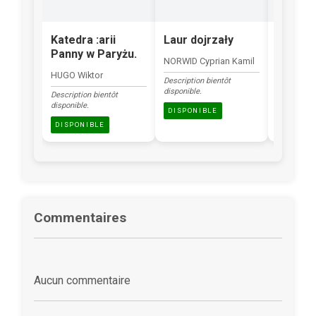
Katedra :arii
Laur dojrzały
Reflek
Panny w Paryżu.
mrok
NORWID Cyprian Kamil
HUGO Wiktor
ŻELEŃSKI
Description bientôt
disponible.
Description bientôt
Description
disponible.
disponible.
DISPONIBLE
DISPONIBLE
DISPONI
Commentaires
Aucun commentaire