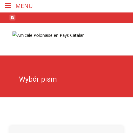
MENU
Skip
to
conten
Wybór pism