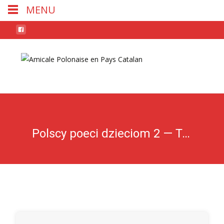
MENU
Skip
to
conten
Polscy poeci dzieciom 2 — Tom II