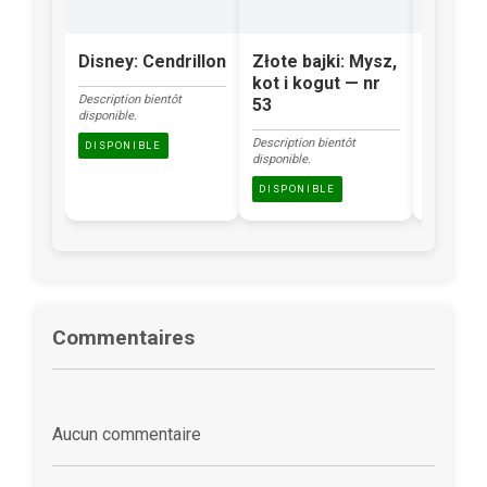
Disney: Cendrillon
Złote bajki: Mysz,
Klasyka
kot i kogut — nr
Brzydk
Description bientôt
53
kacząt
disponible.
Description bientôt
Description
DISPONIBLE
disponible.
disponible.
DISPONIBLE
DISPONI
Commentaires
Aucun commentaire