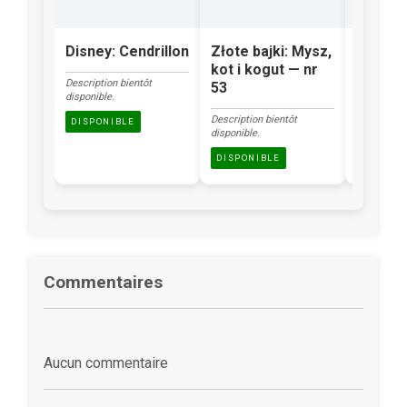
Disney: Cendrillon
Złote bajki: Mysz,
Klasyka
kot i kogut — nr
Brzydk
Description bientôt
53
kacząt
disponible.
Description bientôt
Description
DISPONIBLE
disponible.
disponible.
DISPONIBLE
DISPONI
Commentaires
Aucun commentaire