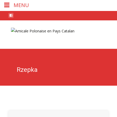
MENU
Skip
to
conten
Rzepka