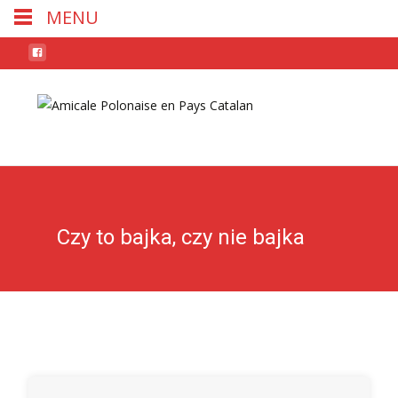
MENU
Skip
to
conten
Czy to bajka, czy nie bajka