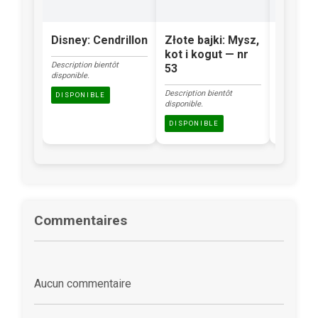
Disney: Cendrillon
Złote bajki: Mysz,
Klasyka
kot i kogut — nr
Brzydk
Description bientôt
53
kacząt
disponible.
Description bientôt
Description
DISPONIBLE
disponible.
disponible.
DISPONIBLE
DISPONI
Commentaires
Aucun commentaire