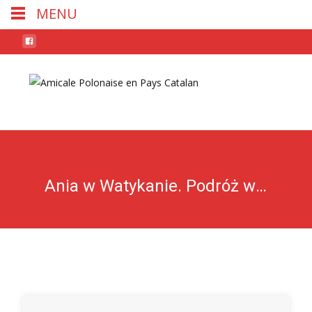
MENU
Skip
to
conten
Ania w Watykanie. Podróż wokół Bazyliki św. Piotra.