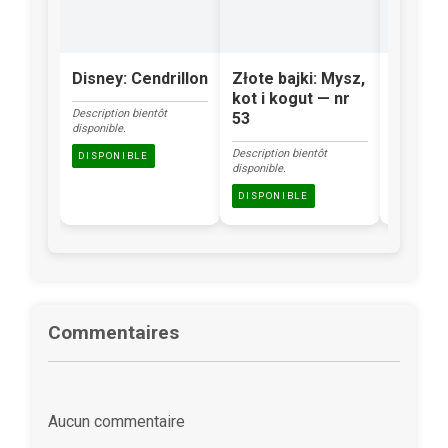
Disney: Cendrillon
Złote bajki: Mysz,
Klasyka
kot i kogut — nr
Brzydk
Description bientôt
53
kacząt
disponible.
Description bientôt
Description
DISPONIBLE
disponible.
disponible.
DISPONIBLE
DISPONI
Commentaires
Aucun commentaire