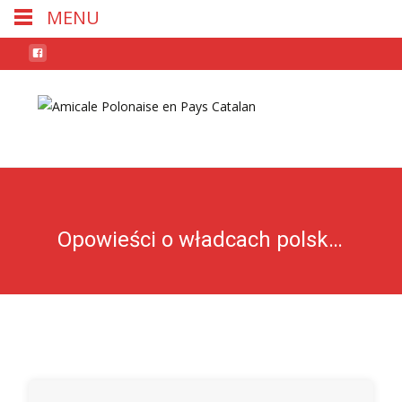
MENU
Skip
to
conten
Opowieści o władcach polskich.