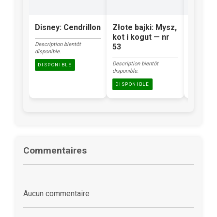
Disney: Cendrillon
Złote bajki: Mysz,
Klasyka
kot i kogut — nr
Brzydk
Description bientôt
53
kacząt
disponible.
Description bientôt
Description
DISPONIBLE
disponible.
disponible.
DISPONIBLE
DISPONI
Commentaires
Aucun commentaire