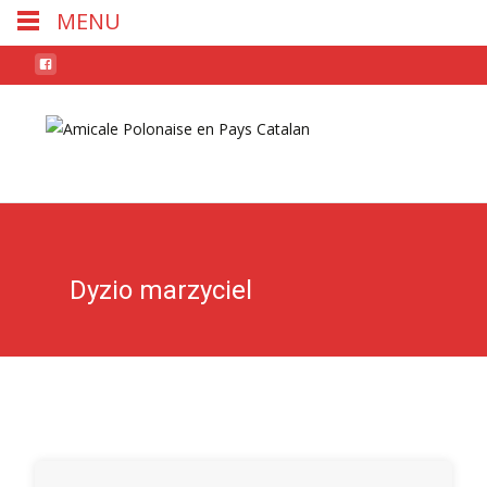
MENU
Skip
to
conten
Dyzio marzyciel