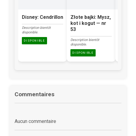
Disney: Cendrillon
Złote bajki: Mysz,
Klasyka
kot i kogut — nr
Brzydk
Description bientôt
53
kacząt
disponible.
Description bientôt
Description
DISPONIBLE
disponible.
disponible.
DISPONIBLE
DISPONI
Commentaires
Aucun commentaire