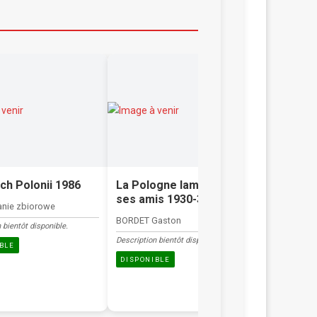
ch Polonii 1986
La Pologne lamennais et
Almanac
ses amis 1930-34
nie zbiorowe
opracowan
BORDET Gaston
 bientôt disponible.
2 egzempla
Description bientôt disponible.
BLE
DISPONIB
DISPONIBLE