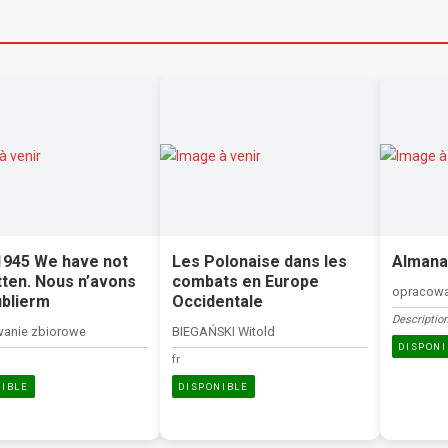
1945 We have not
Les Polonaise dans les
Almana
ten. Nous n’avons
combats en Europe
opracowa
ublierm
Occidentale
Description
anie zbiorowe
BIEGAŃSKI Witold
DISPONI
fr
NIBLE
DISPONIBLE