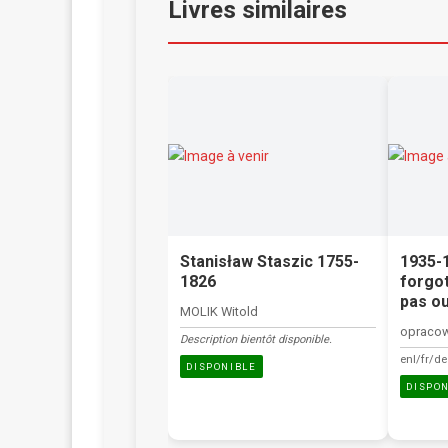
Livres similaires
Stanisław Staszic 1755-
1935-
1826
forgot
pas o
MOLIK Witold
opracow
Description bientôt disponible.
enl/fr/de
DISPONIBLE
DISPO