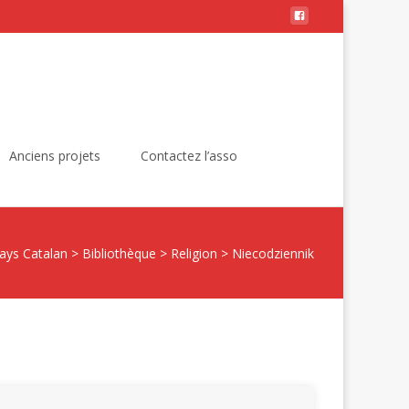
Rechercher :
Anciens projets
Contactez l’asso
ays Catalan
>
Bibliothèque
>
Religion
>
Niecodziennik