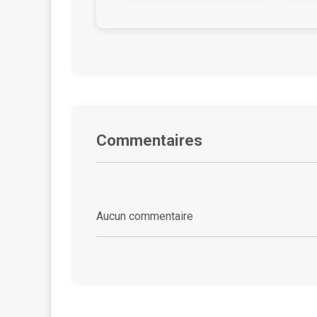
tylko my, Nowalijki, Piosenka ludowa,
Problem, Rozmowa z cudowną figurą,
Skępe, Stwarzał, Święty, We dwoje,
Wybaczy, Zaczekaj.
Commentaires
Aucun commentaire