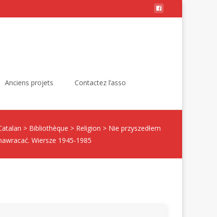
Rechercher :
Anciens projets
Contactez l’asso
Catalan
>
Bibliothèque
>
Religion
>
Nie przyszedłem
nawracać. Wiersze 1945-1985