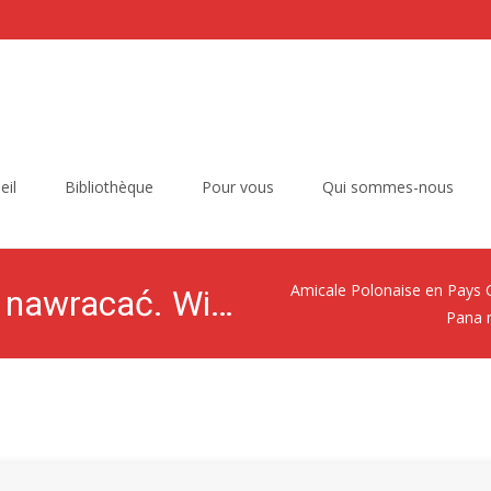
eil
Bibliothèque
Pour vous
Qui sommes-nous
Amicale Polonaise en Pays 
Nie przyszedłem Pana nawracać. Wiersze 1945-1985
Pana 