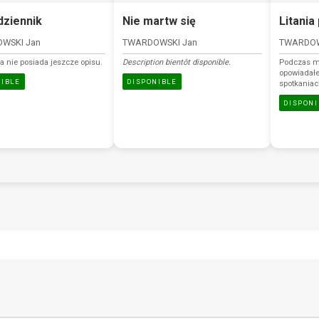
dziennik
Nie martw się
Litania
WSKI Jan
TWARDOWSKI Jan
TWARDOW
a nie posiada jeszcze opisu.
Description bientôt disponible.
Podczas m
opowiadał
NIBLE
DISPONIBLE
spotkaniac
sanktuaria
DISPONI
wizerunki
„Polskie 
Europy”. W
powstawały 
polskiej”.