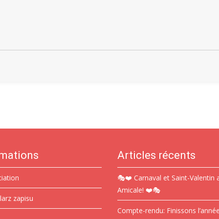
rmations
Articles récents
ciation
🎭❤️ Carnaval et Saint-Valentin 
Amicale! ❤️🎭
larz zapisu
Compte-rendu: Finissons l’anné