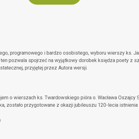
ego, programowego i bardzo osobistego, wyboru wierszy ks. 
ten pozwala spojrzeć na wyjątkowy dorobek księdza poety z sze
atecznej, przyjętej przez Autora wersji.
jem o wierszach ks. Twardowskiego pióra o. Wacława Oszajcy S
ka, zostało przygotowane z okazji jubileuszu 120-lecia istnien
a