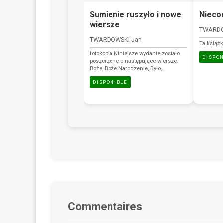
Sumienie ruszyło i nowe
Nieco
wiersze
TWARDO
TWARDOWSKI Jan
Ta książk
fotokopia Niniejsze wydanie zostało
DISPO
poszerzone o następujące wiersze:
Boże, Boże Narodzenie, Było,
Czekanie, Gdyby, Do świętego
DISPONIBLE
Antoniego, ...jaka to radość,
...Jarzębiny przy drogach, ...Kiedy się
rodzi, Kłopot, Krótka i długa, Krzyż, List,
Nic nie wiedzieć, Nie do wiary, Nie
tylko my, Nowalijki, Piosenka ludowa,
Problem, Rozmowa z cudowną figurą,
Skępe, Stwarzał, Święty, We dwoje,
Wybaczy, Zaczekaj.
Commentaires