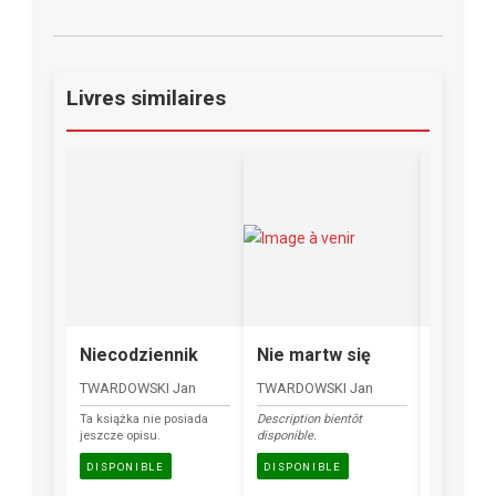
Livres similaires
Niecodziennik
Nie martw się
Litania
TWARDOWSKI Jan
TWARDOWSKI Jan
TWARDOW
Ta książka nie posiada
Description bientôt
Podczas m
jeszcze opisu.
disponible.
u ks. Jan
mu o swoi
DISPONIBLE
DISPONIBLE
z Matką Bo
DISPONI
sanktuaria