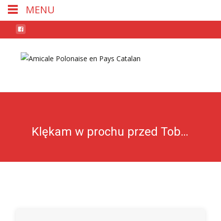
MENU
Skip
to
conten
Klękam w prochu przed Tobą Warszawo.