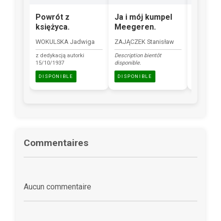
Powrót z
Ja i mój kumpel
Pieśni 
księżyca.
Meegeren.
warsza
WOKULSKA Jadwiga
ZAJĄCZEK Stanisław
mini książ
z dedykacją autorki
Description bientôt
DISPONI
15/10/1937
disponible.
DISPONIBLE
DISPONIBLE
Commentaires
Aucun commentaire