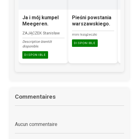
Ja i mój kumpel
Pieśni powstania
Klękam
Meegeren.
warszawskiego.
przed 
Warsza
ZAJĄCZEK Stanisław
mini książeczki
mini książ
Description bientôt
DISPONIBLE
disponible.
DISPONI
DISPONIBLE
Commentaires
Aucun commentaire