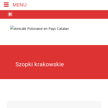
MENU
Skip
to
conten
Szopki krakowskie