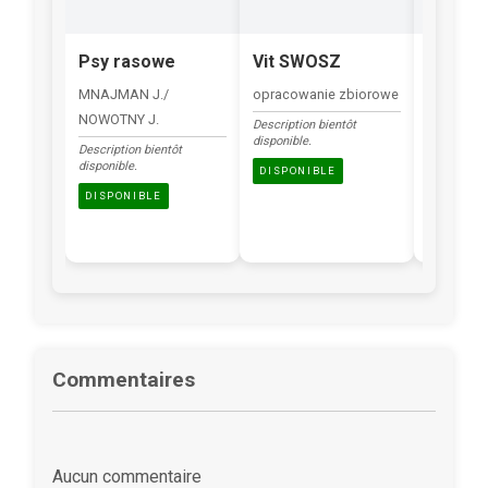
Psy rasowe
Vit SWOSZ
Sławni 
Pisarze
MNAJMAN J./
opracowanie zbiorowe
NOWOTNY J.
Description
Description bientôt
disponible.
disponible.
Description bientôt
disponible.
DISPONI
DISPONIBLE
DISPONIBLE
Commentaires
Aucun commentaire