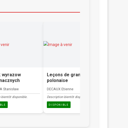
k wyrazow
Leçons de grammaire
Mały sło
znacznych
polonaise
polskie
 Stanisław
DECAUX Etienne
SKORUPKA 
 bientôt disponible.
Description bientôt disponible.
Description b
BLE
DISPONIBLE
DISPONIB