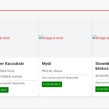
er Kaszubski
Myśli
Slowni
blisko
SKA Róża
PASCAL Blaise
SKORUPKA
OWSKA Izabela
Description bientôt disponible.
Description
on bientôt disponible.
DISPONIBLE
DISPONI
NIBLE