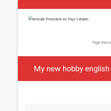
Skip
to
Page d’accu
content
My new hobby english