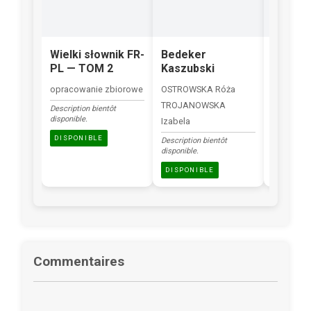
Wielki słownik FR-
Bedeker
Myśli
PL — TOM 2
Kaszubski
PASCAL B
opracowanie zbiorowe
OSTROWSKA Róża
Description
TROJANOWSKA
disponible.
Description bientôt
disponible.
Izabela
DISPONI
DISPONIBLE
Description bientôt
disponible.
DISPONIBLE
Commentaires