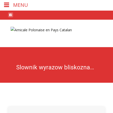
MENU
Skip
to
conten
Slownik wyrazow bliskoznacznych