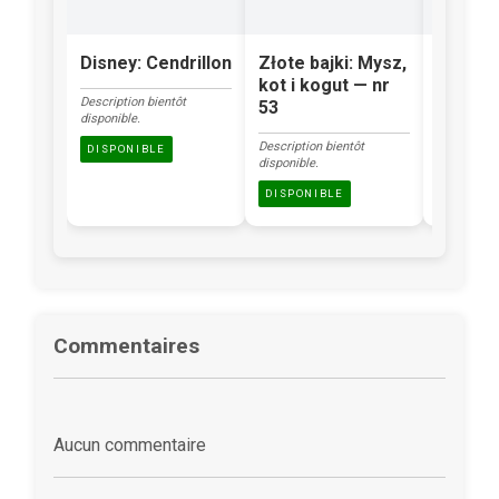
Disney: Cendrillon
Złote bajki: Mysz,
Klasyka
kot i kogut — nr
Brzydk
Description bientôt
53
kacząt
disponible.
Description bientôt
Description
DISPONIBLE
disponible.
disponible.
DISPONIBLE
DISPONI
Commentaires
Aucun commentaire