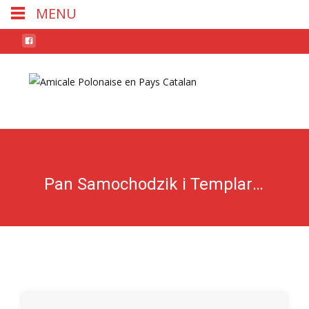
MENU
Skip
to
conten
Pan Samochodzik i Templariusze