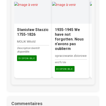
Stanisław Staszic
1935-1945 We
Les Po
1755-1826
have not
dans l
forgotten. Nous
en Eur
MOLIK Witold
n’avons pas
Occide
oublierm
Description bientôt
BIEGAŃSK
disponible.
opracowanie zbiorowe
fr
DISPONIBLE
enl/fr/de
DISPONI
DISPONIBLE
Commentaires