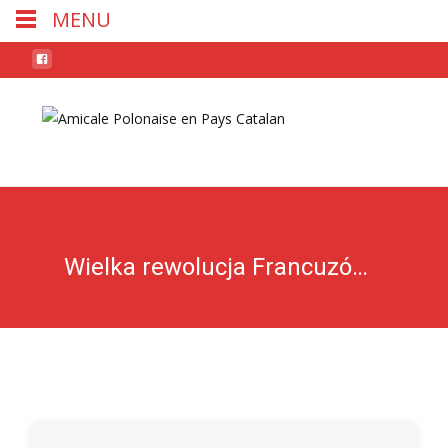
MENU
Skip
to
conten
Wielka rewolucja Francuzów 1789