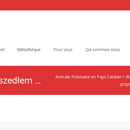
eil
Bibliothèque
Pour vous
Qui sommes-nous
Amicale Polonaise en Pays Catalan
>
Bi
Jak cało i zdrowo przyszedłem na świat.
przy