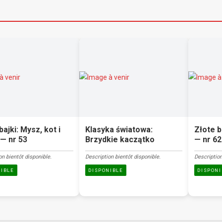
bajki: Mysz, kot i
Klasyka światowa:
Złote b
— nr 53
Brzydkie kaczątko
— nr 62
on bientôt disponible.
Description bientôt disponible.
Description
NIBLE
DISPONIBLE
DISPONI