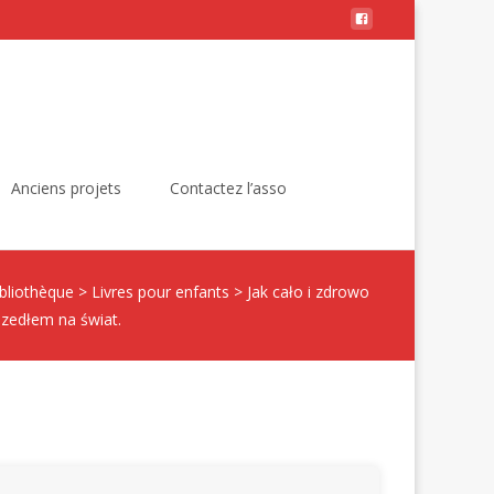
Rechercher :
Anciens projets
Contactez l’asso
bliothèque
>
Livres pour enfants
>
Jak cało i zdrowo
szedłem na świat.