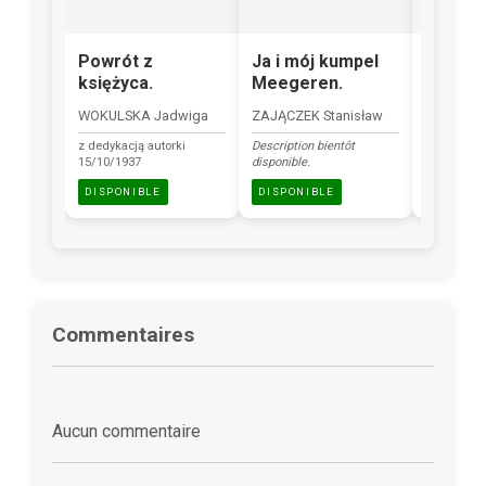
Powrót z
Ja i mój kumpel
Pieśni 
księżyca.
Meegeren.
warsza
WOKULSKA Jadwiga
ZAJĄCZEK Stanisław
mini książ
z dedykacją autorki
Description bientôt
DISPONI
15/10/1937
disponible.
DISPONIBLE
DISPONIBLE
Commentaires
Aucun commentaire