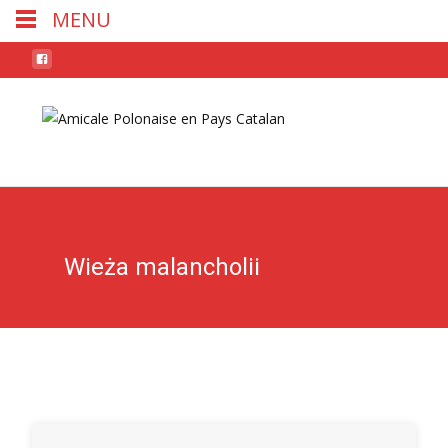
MENU
Skip
to
conten
Wieża malancholii