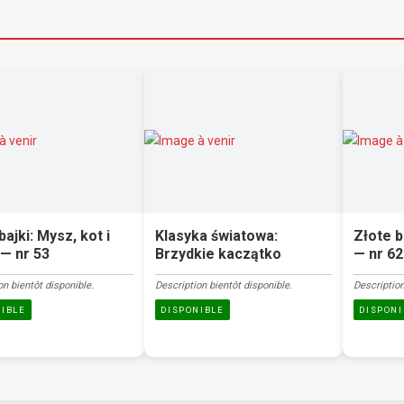
bajki: Mysz, kot i
Klasyka światowa:
Złote b
— nr 53
Brzydkie kaczątko
— nr 62
on bientôt disponible.
Description bientôt disponible.
Description
NIBLE
DISPONIBLE
DISPONI