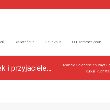
eil
Bibliothèque
Pour vous
Qui sommes-nous
Amicale Polonaise en Pays Ca
Disney: Kubuś Puchatek i przyjaciele. Kocham Cię, Puchatku!
Kubuś Puchatek