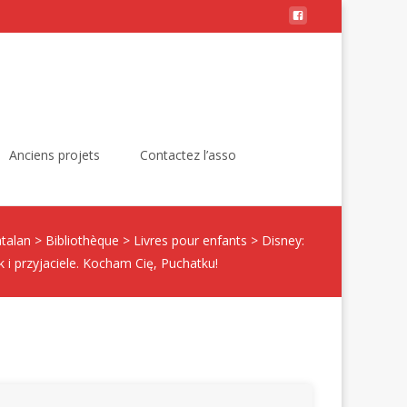
Rechercher :
Anciens projets
Contactez l’asso
talan
>
Bibliothèque
>
Livres pour enfants
>
Disney:
 i przyjaciele. Kocham Cię, Puchatku!