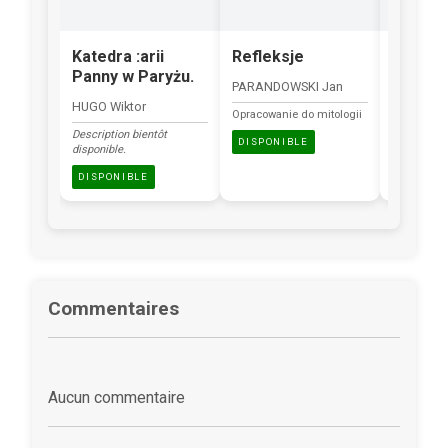
Katedra :arii
Refleksje
Reflek
Panny w Paryżu.
mrok
PARANDOWSKI Jan
HUGO Wiktor
ŻELEŃSKI
Opracowanie do mitologii
Description bientôt
Description
DISPONIBLE
disponible.
disponible.
DISPONIBLE
DISPONI
Commentaires
Aucun commentaire