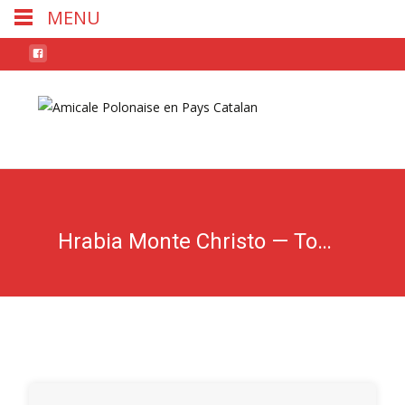
MENU
Skip
to
conten
Hrabia Monte Christo — Tom 1