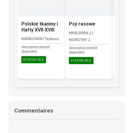
Polskie tkaniny i
Psy rasowe
Sławni 
Hafty XVII-XVIII
Pisarze
MNAJMAN J./
MAŃKOWSKI Tadeusz
NOWOTNY J.
Description
disponible.
Description bientôt
Description bientôt
disponible.
disponible.
DISPONI
DISPONIBLE
DISPONIBLE
Commentaires