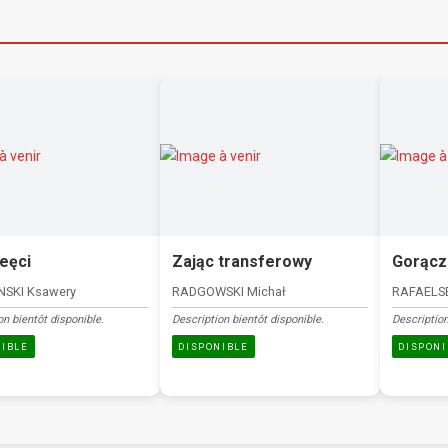
eęci
Zając transferowy
Gorącz
NSKI Ksawery
RADGOWSKI Michał
RAFAELSE
on bientôt disponible.
Description bientôt disponible.
Description
NIBLE
DISPONIBLE
DISPONI