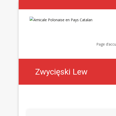
Skip
to
Page d’accu
content
Zwycięski Lew