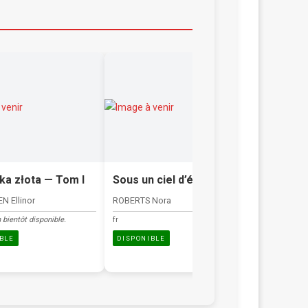
ka złota — Tom I
Sous un ciel d’été
Sur la 
ciel
N Ellinor
ROBERTS Nora
SIGNOL Chr
 bientôt disponible.
fr
fr
BLE
DISPONIBLE
DISPONIB