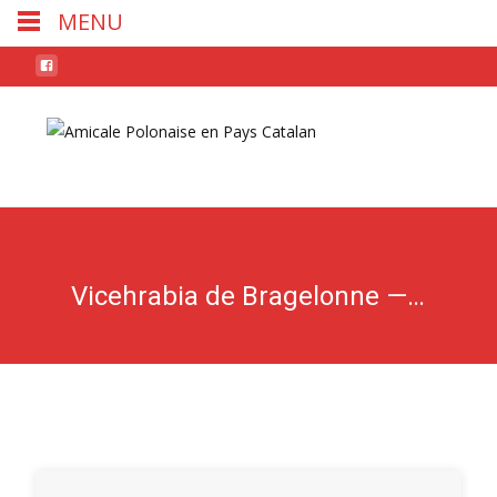
MENU
Skip
to
conten
Vicehrabia de Bragelonne — Tom III