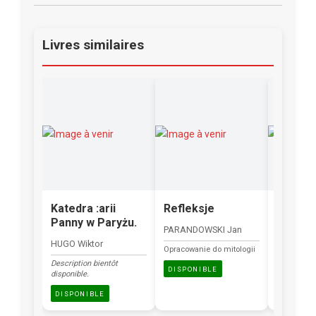
Livres similaires
Katedra :arii
Refleksje
Reflek
Panny w Paryżu.
mrok
PARANDOWSKI Jan
HUGO Wiktor
ŻELEŃSKI
Opracowanie do mitologii
Description bientôt
Description
DISPONIBLE
disponible.
disponible.
DISPONIBLE
DISPONI