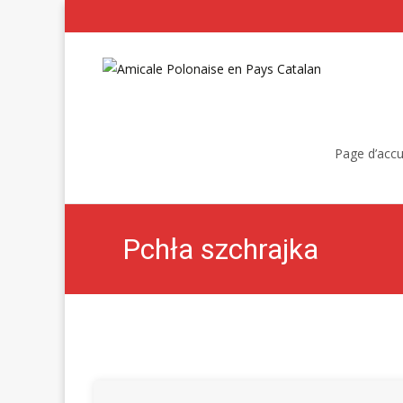
Skip
to
Page d’accu
content
Pchła szchrajka