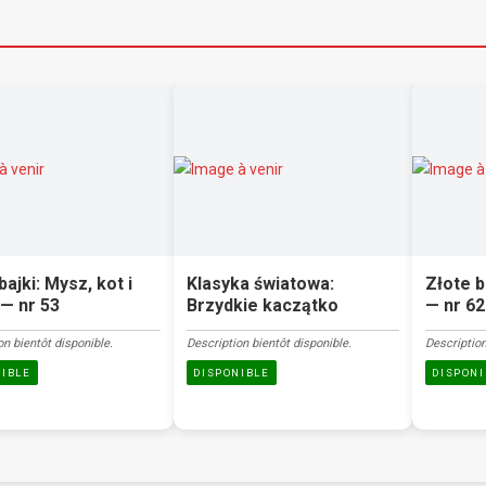
bajki: Mysz, kot i
Klasyka światowa:
Złote b
— nr 53
Brzydkie kaczątko
— nr 62
on bientôt disponible.
Description bientôt disponible.
Description
NIBLE
DISPONIBLE
DISPONI