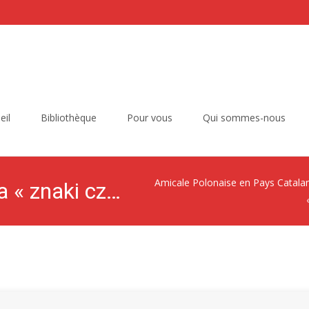
eil
Bibliothèque
Pour vous
Qui sommes-nous
Amicale Polonaise en Pays Catala
Światło i sól — Kolekcja « znaki czasu » t.43