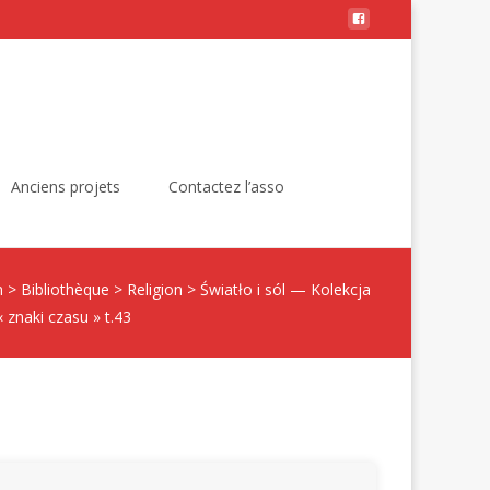
Rechercher :
Anciens projets
Contactez l’asso
n
>
Bibliothèque
>
Religion
>
Światło i sól — Kolekcja
« znaki czasu » t.43