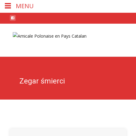
MENU
Skip
to
conten
Zegar śmierci