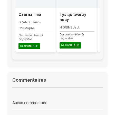
Czarna linia
Tysiąc twarzy
Renega
nocy
GRANGE Jean-
HUTSON 
HIGGINS Jack
Christophe
Description
disponible.
Description bientôt
Description bientôt
disponible.
disponible.
DISPONI
DISPONIBLE
DISPONIBLE
Commentaires
Aucun commentaire