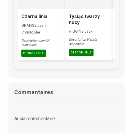
Czarna linia
Tysiąc twarzy
Renega
nocy
GRANGE Jean-
HUTSON 
HIGGINS Jack
Christophe
Description
disponible.
Description bientôt
Description bientôt
disponible.
disponible.
DISPONI
DISPONIBLE
DISPONIBLE
Commentaires
Aucun commentaire