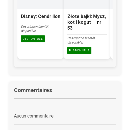
Disney: Cendrillon
Złote bajki: Mysz,
Klasyka
kot i kogut — nr
Brzydk
Description bientôt
53
kacząt
disponible.
Description bientôt
Description
DISPONIBLE
disponible.
disponible.
DISPONIBLE
DISPONI
Commentaires
Aucun commentaire