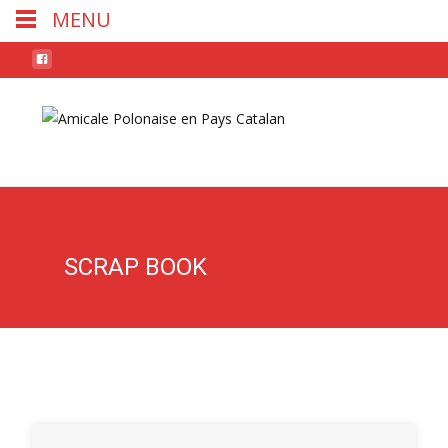
MENU
Skip
to
conten
SCRAP BOOK