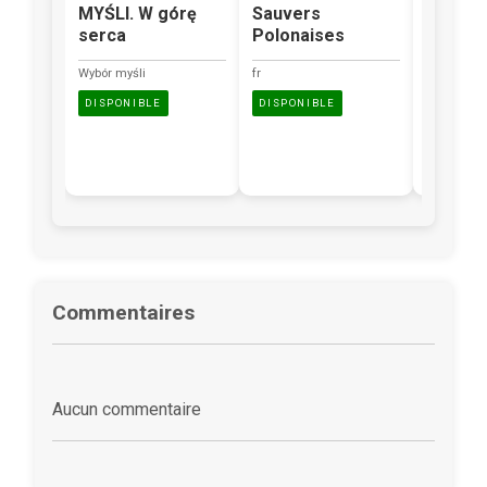
MYŚLI. W górę
Sauvers
Scrapb
serca
Polonaises
Zdjęcia
niezwyk
Wybór myśli
fr
oprawi
DISPONIBLE
DISPONIBLE
Description
disponible.
DISPONI
Commentaires
Aucun commentaire