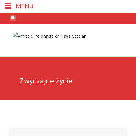
MENU
Skip
to
conten
Zwyczajne życie