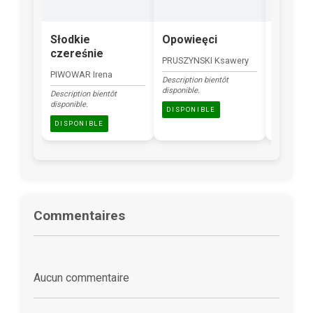
Słodkie
Opowieęci
Zając
czereśnie
transf
PRUSZYNSKI Ksawery
PIWOWAR Irena
RADGOWS
Description bientôt
disponible.
Description bientôt
Description
disponible.
disponible.
DISPONIBLE
DISPONIBLE
DISPONI
Commentaires
Aucun commentaire