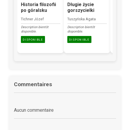
Historia filozofii
Długie życie
I będę 
po gόralsku
gorszycielki
Vollers M
Tichner Jόzef
Tuszyńska Agata
Nielsen Je
Description bientôt
Description bientôt
Description
disponible.
disponible.
disponible.
DISPONIBLE
DISPONIBLE
DISPONI
Commentaires
Aucun commentaire