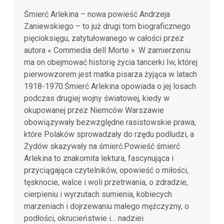
Śmierć Arlekina – nowa powieść Andrzeja
Zaniewskiego – to już drugi tom biograficznego
pięcioksięgu, zatytułowanego w całości przez
autora « Commedia dell Morte » .W zamierzeniu
ma on obejmować historię życia tancerki Iw, której
pierwowzorem jest matka pisarza żyjąca w latach
1918-1970.Śmierć Arlekina opowiada o jej losach
podczas drugiej wojny światowej, kiedy w
okupowanej przez Niemców Warszawie
obowiązywały bezwzględne rasistowskie prawa,
które Polaków sprowadzały do rzędu podludzi, a
Żydów skazywały na śmierć.Powieść śmierć
Arlekina to znakomita lektura, fascynująca i
przyciągająca czytelników, opowieść o miłości,
tęsknocie, walce i woli przetrwania, o zdradzie,
cierpieniu i wyrzutach sumienia, kobiecych
marzeniach i dojrzewaniu małego mężczyzny, o
podłości, okrucieństwie i… nadziei.