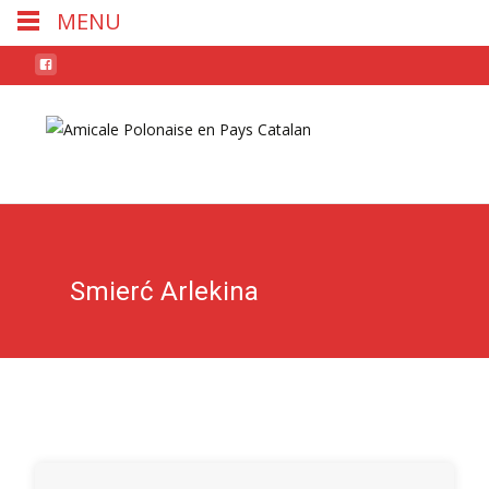
MENU
Skip
to
conten
Smierć Arlekina