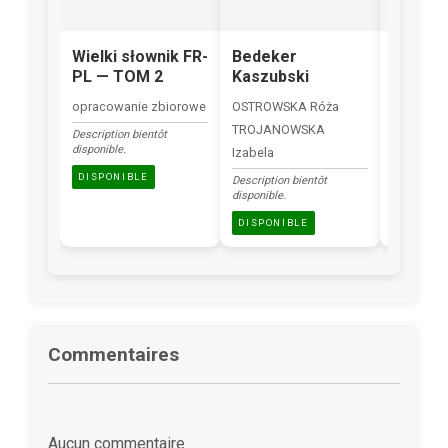
Wielki słownik FR-
Bedeker
Myśli
PL — TOM 2
Kaszubski
PASCAL B
opracowanie zbiorowe
OSTROWSKA Róża
Description
TROJANOWSKA
disponible.
Description bientôt
disponible.
Izabela
DISPONI
DISPONIBLE
Description bientôt
disponible.
DISPONIBLE
Commentaires
Aucun commentaire